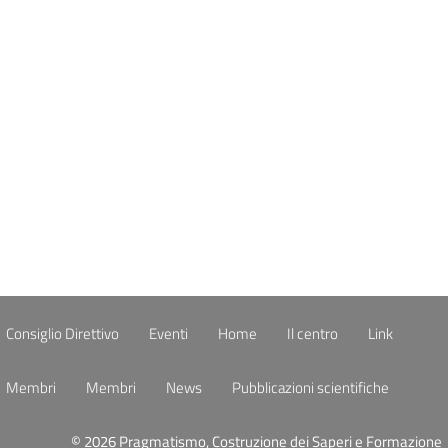
Aprile 2022
Marzo 2022
Categories
Consiglio direttivo
Membri
Uncategorized
Consiglio Direttivo
Eventi
Home
Il centro
Link
Membri
Membri
News
Pubblicazioni scientifiche
© 2026 Pragmatismo, Costruzione dei Saperi e Formazione